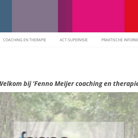
hil
Ga
naar
COACHING EN THERAPIE
ACT-SUPERVISIE
PRAKTISCHE INFORM
de
inhoud
THERAPIE
COACHING
AANBEVELINGEN
Welkom bij ‘Fenno Meijer coaching en therapie