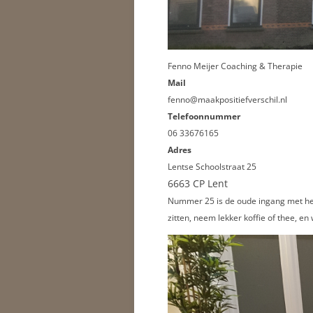
Fenno Meijer Coaching & Therapie
Mail
fenno@maakpositiefverschil.nl
Telefoonnummer
06 33676165
Adres
Lentse Schoolstraat 25
6663 CP Lent
Nummer 25 is de oude ingang met het 
zitten, neem lekker koffie of thee, e