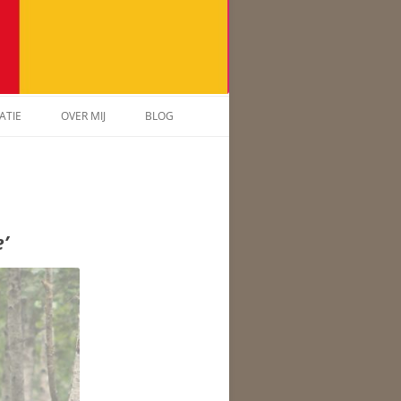
ATIE
OVER MIJ
BLOG
’