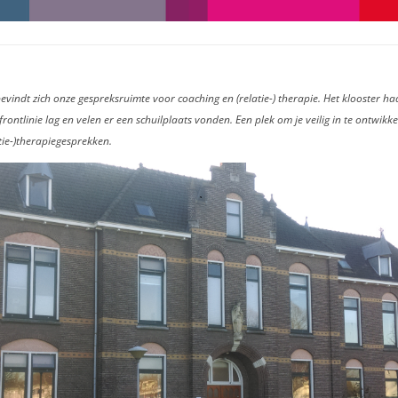
evindt zich onze gespreksruimte voor coaching en (relatie-) therapie. Het klooster ha
ontlinie lag en velen er een schuilplaats vonden. Een plek om je veilig in te ontwikk
tie-)therapiegesprekken.