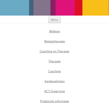
Maak Positief Verschil
Individuele- en relatietherapeut
Ga
Menu
naar
de
inhoud
Welkom
Relatietherapie
Coaching en Therapie
Therapie
Coaching
Aanbevelingen
ACT-Supervisie
Praktische informatie