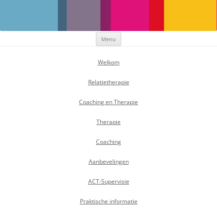
Maak Positief Verschil
Individuele- en relatietherapeut
Ga
Menu
naar
de
inhoud
Welkom
Relatietherapie
Coaching en Therapie
Therapie
Coaching
Aanbevelingen
ACT-Supervisie
Praktische informatie