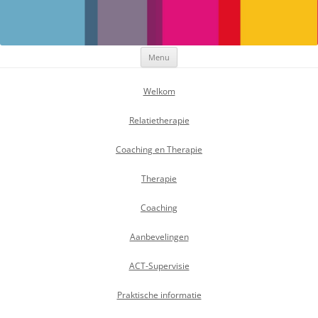
Maak Positief Verschil
Individuele- en relatietherapeut
Ga
Menu
naar
de
inhoud
Welkom
Relatietherapie
Coaching en Therapie
Therapie
Coaching
Aanbevelingen
ACT-Supervisie
Praktische informatie