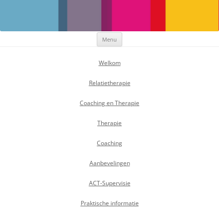
Maak Positief Verschil
Individuele- en relatietherapeut
Ga
Menu
naar
de
inhoud
Welkom
Relatietherapie
Coaching en Therapie
Therapie
Coaching
Aanbevelingen
ACT-Supervisie
Praktische informatie