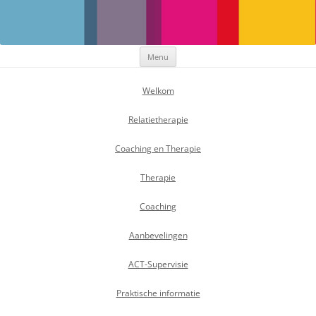
Maak Positief Verschil
Individuele- en relatietherapeut
Ga
Menu
naar
de
inhoud
Welkom
Relatietherapie
Coaching en Therapie
Therapie
Coaching
Aanbevelingen
ACT-Supervisie
Praktische informatie