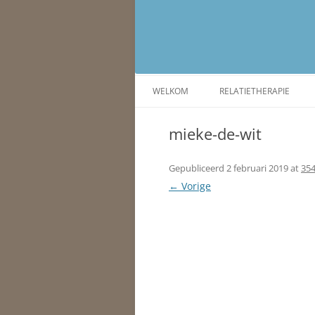
Individuele- en relatietherapeut
Maak Positief Versc
WELKOM
RELATIETHERAPIE
mieke-de-wit
Gepubliceerd
2 februari 2019
at
354
← Vorige