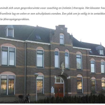
evindt zich onze gespreksruimte voor coaching en (relatie-) therapie. Het klooster ha
ontlinie lag en velen er een schuilplaats vonden. Een plek om je veilig in te ontwikk
tie-)therapiegesprekken.