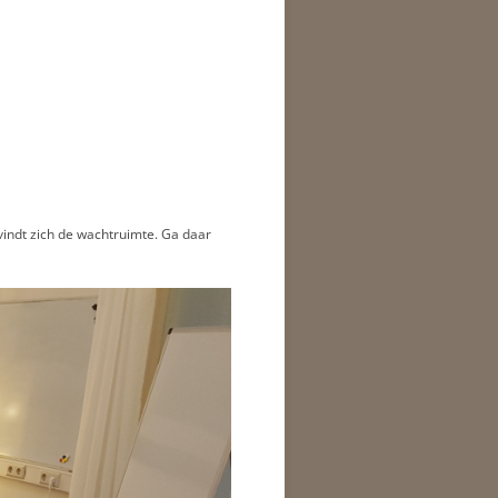
vindt zich de wachtruimte. Ga daar