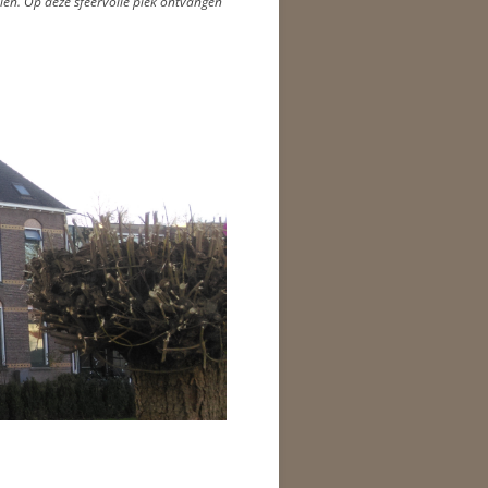
elen. Op deze sfeervolle plek ontvangen