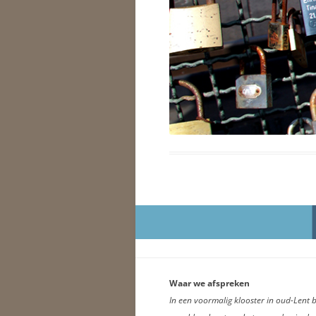
Waar we afspreken
In een voormalig klooster in oud-Lent b