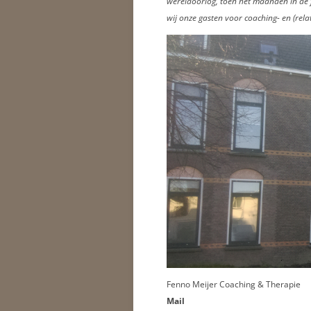
wereldoorlog, toen het maanden in de fr
wij onze gasten voor coaching- en (rela
Fenno Meijer Coaching & Therapie
Mail