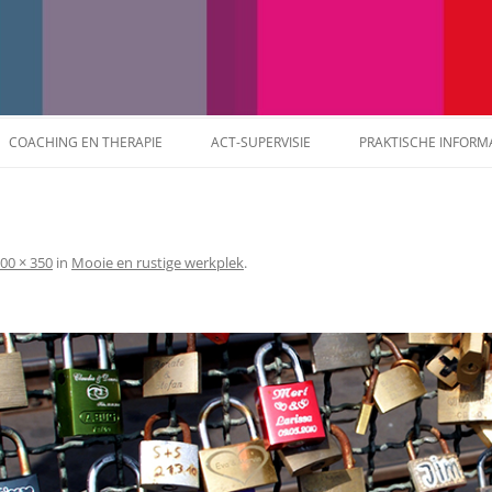
hil
Ga
naar
COACHING EN THERAPIE
ACT-SUPERVISIE
PRAKTISCHE INFORM
de
inhoud
THERAPIE
COACHING
00 × 350
in
Mooie en rustige werkplek
.
AANBEVELINGEN