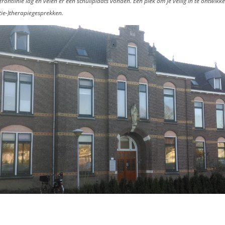
ontlinie lag en velen er een schuilplaats vonden. Een plek om je veilig in te ontwikk
tie-)therapiegesprekken.