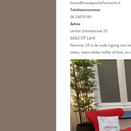
fenno@maakpositiefverschil.nl
Telefoonnummer
06 33676165
Adres
Lentse Schoolstraat 25
6663 CP Lent
Nummer 25 is de oude ingang met het 
zitten, neem lekker koffie of thee, e