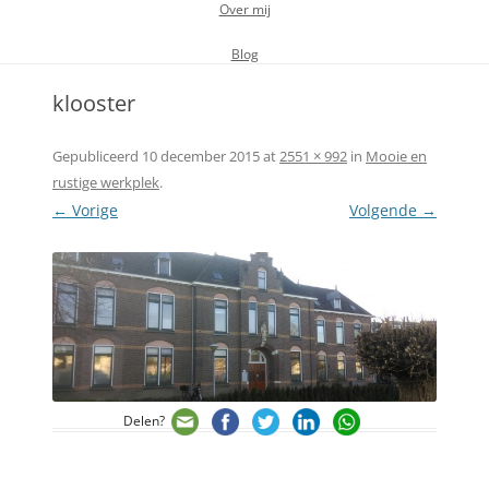
Over mij
Blog
klooster
Gepubliceerd
10 december 2015
at
2551 × 992
in
Mooie en
rustige werkplek
.
← Vorige
Volgende →
Delen?