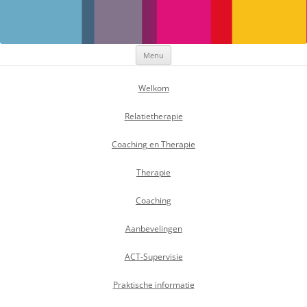
Maak Positief Verschil
Individuele- en relatietherapeut
Ga
Menu
naar
de
inhoud
Welkom
Relatietherapie
Coaching en Therapie
Therapie
Coaching
Aanbevelingen
ACT-Supervisie
Praktische informatie