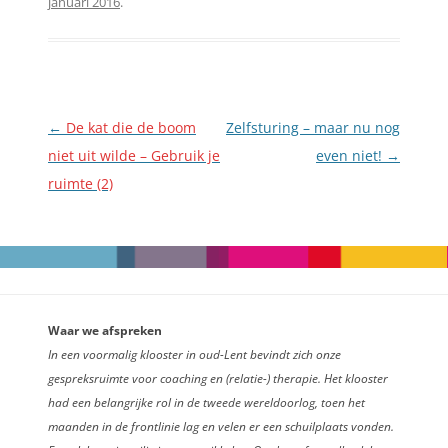
januari 2016
.
Berichtnavigatie
←
De kat die de boom
Zelfsturing – maar nu nog
niet uit wilde – Gebruik je
even niet!
→
ruimte (2)
Waar we afspreken
In een voormalig klooster in oud-Lent bevindt zich onze
gespreksruimte voor coaching en (relatie-) therapie. Het klooster
had een belangrijke rol in de tweede wereldoorlog, toen het
maanden in de frontlinie lag en velen er een schuilplaats vonden.