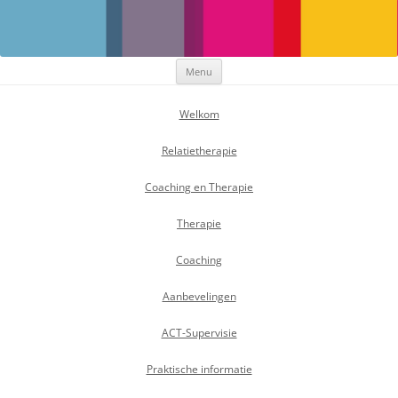
Maak Positief Verschil
Individuele- en relatietherapeut
Ga
Menu
naar
de
inhoud
Welkom
Relatietherapie
Coaching en Therapie
Therapie
Coaching
Aanbevelingen
ACT-Supervisie
Praktische informatie