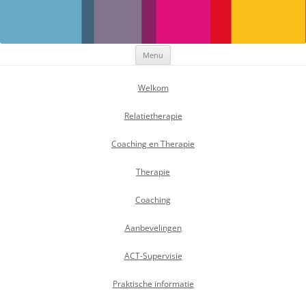
Maak Positief Verschil
Individuele- en relatietherapeut
Ga
Menu
naar
de
inhoud
Welkom
Relatietherapie
Coaching en Therapie
Therapie
Coaching
Aanbevelingen
ACT-Supervisie
Praktische informatie