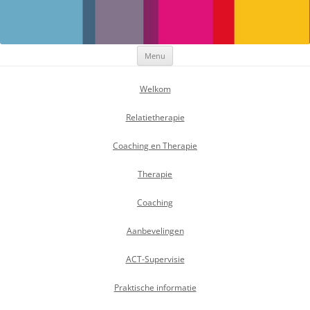
Maak Positief Verschil
Individuele- en relatietherapeut
Ga
Menu
naar
de
inhoud
Welkom
Relatietherapie
Coaching en Therapie
Therapie
Coaching
Aanbevelingen
ACT-Supervisie
Praktische informatie