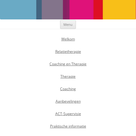
Maak Positief Verschil
Individuele- en relatietherapeut
Ga
Menu
naar
de
inhoud
Welkom
Relatietherapie
Coaching en Therapie
Therapie
Coaching
Aanbevelingen
ACT-Supervisie
Praktische informatie